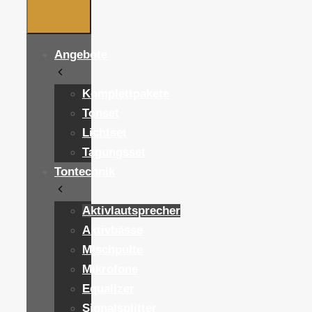
Angebote
Komplettpakete
Tonset
Lichtset
Tagungsset
Tontechnik
Aktivlautsprecher
Aktivbässe
Mischpulte
Mikrofone
Equalizer
Signalsplitter