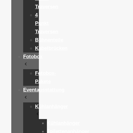
Traversen
4
Punkt
Traversen
Bühnenteile
Kabelbrücken
Fotobox
Fotobox-
Pakete
Eventausstattung
Kühlanhänger
Kühlanhänger
Toilettenanhänger