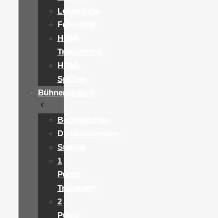
Leinwände
Fernseher
HDMI
Transmitter
HDMI
Splitter
Bühnentechnik
Bodenplatten
Distanzstangen
Stative
1
Punkt
Traversen
2
Punkt