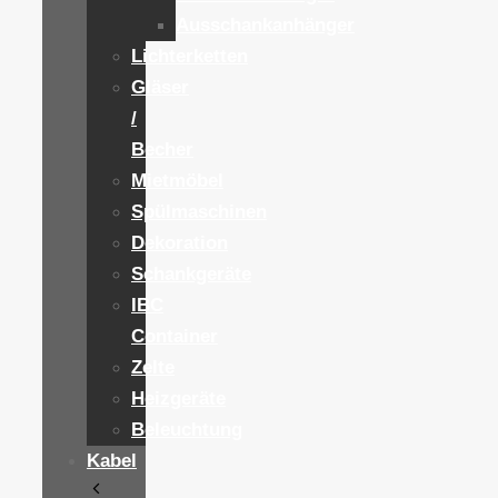
Ausschankanhänger
Lichterketten
Gläser
/
Becher
Mietmöbel
Spülmaschinen
Dekoration
Schankgeräte
IBC
Container
Zelte
Heizgeräte
Beleuchtung
Kabel