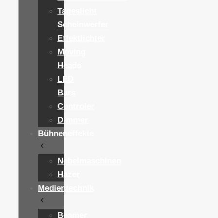
Tageslicht
Scheinwerfer
Effektlichter
Moving
Heads
LED
Bars
Controler
Dimmer
Bühneneffekte
Nebelmaschinen
Hazer
Medientechnik
Beamer