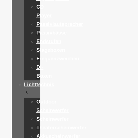
CD
Player
Passivlautsprecher
Passivbässe
Endstufen
Stageboxen
Frequenzweichen
DI-
Boxen
Lichttechnik
Outdoor
Scheinwerfer
Scheinwerfer
Theaterscheinwerfer
Akkuscheinwerfer