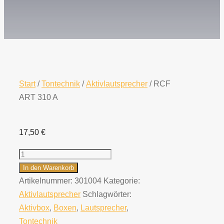
Start
/
Tontechnik
/
Aktivlautsprecher
/ RCF
ART 310 A
17,50
€
RCF
ART
In den Warenkorb
310
Artikelnummer:
301004
Kategorie:
A
Aktivlautsprecher
Schlagwörter:
Menge
Aktivbox
,
Boxen
,
Lautsprecher
,
Tontechnik