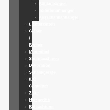
Kühlanhänger
Toilettenanhänger
Ausschankanhänger
Lichterketten
Gläser
/
Becher
Mietmöbel
Spülmaschinen
Dekoration
Schankgeräte
IBC
Container
Zelte
Heizgeräte
Beleuchtung