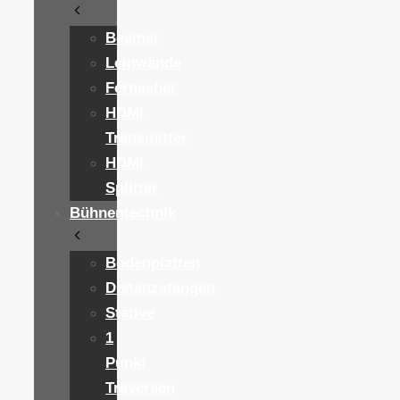
Beamer
Leinwände
Fernseher
HDMI
Transmitter
HDMI
Splitter
Bühnentechnik
Bodenplatten
Distanzstangen
Stative
1
Punkt
Traversen