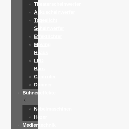
Theaterscheinwerfer
Akkuscheinwerfer
Tageslicht
Scheinwerfer
Effektlichter
Moving
Heads
LED
Bars
Controler
Dimmer
Bühneneffekte
Nebelmaschinen
Hazer
Medientechnik