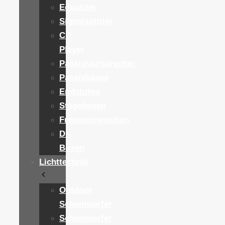
Equalizer
Signalsplitter
CD
Player
Passivlautsprecher
Passivbässe
Endstufen
Stageboxen
Frequenzweichen
DI-
Boxen
Lichttechnik
Outdoor
Scheinwerfer
Scheinwerfer