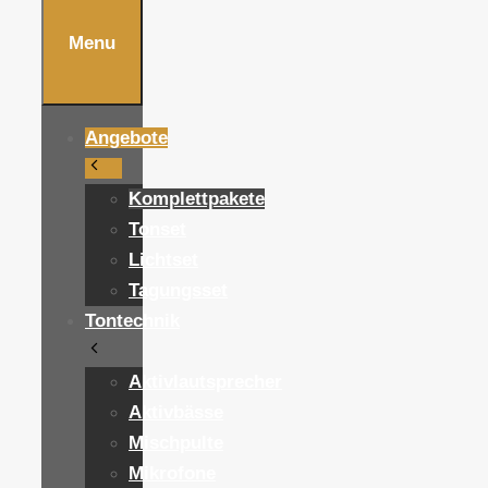
Menu
Angebote
Komplettpakete
Tonset
Lichtset
Tagungsset
Tontechnik
Aktivlautsprecher
Aktivbässe
Mischpulte
Mikrofone