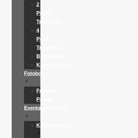
2
Punkt
Traversen
4
Punkt
Traversen
Bühnenteile
Kabelbrücken
Fotobox
Fotobox-
Pakete
Eventausstattung
Kühlanhänger