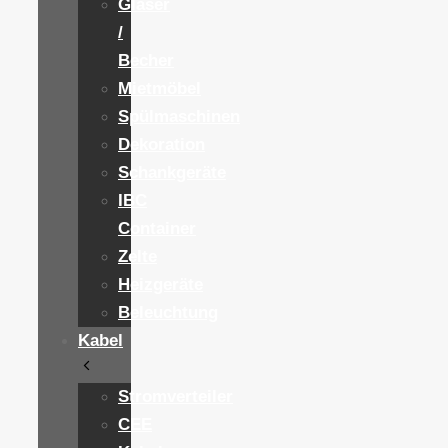
Gläser
/
Becher
Mietmöbel
Spülmaschinen
Dekoration
Schankgeräte
IBC
Container
Zelte
Heizgeräte
Beleuchtung
Kabel
Stromverteiler
CEE