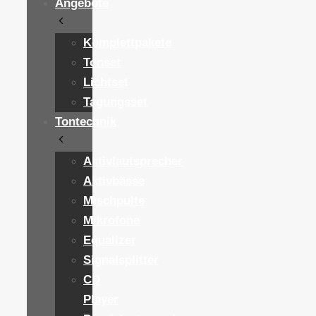
Angebote
Komplettpakete
Tonset
Lichtset
Tagungsset
Tontechnik
Aktivlautsprecher
Aktivbässe
Mischpulte
Mikrofone
Equalizer
Signalsplitter
CD
Player