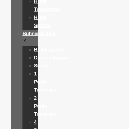
HDMI
Transmitter
HDMI
Splitter
Bühnentechnik
Bodenplatten
Distanzstangen
Stative
1
Punkt
Traversen
2
Punkt
Traversen
4