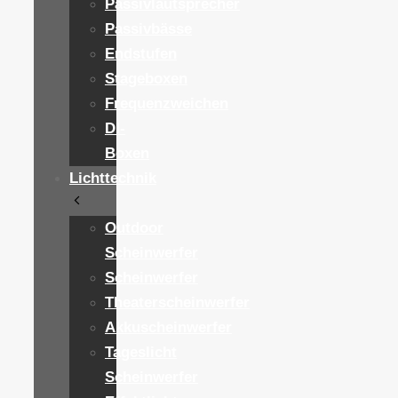
Passivlautsprecher
Passivbässe
Endstufen
Stageboxen
Frequenzweichen
DI-
Boxen
Lichttechnik
Outdoor
Scheinwerfer
Scheinwerfer
Theaterscheinwerfer
Akkuscheinwerfer
Tageslicht
Scheinwerfer