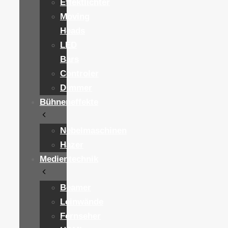
Effektlichter
Moving
Heads
LED
Bars
Controler
Dimmer
Bühneneffekte
Nebelmaschinen
Hazer
Medientechnik
Beamer
Leinwände
Fernseher