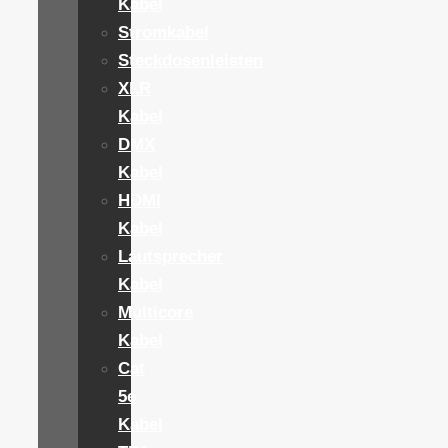
Kabel
Stromkabel
Steckdosenleisten
XLR
Kabel
DMX
Kabel
HDMI
Kabel
Lautsprecher
Kabel
Multicore
Kabel
Cat
5e
Kabel