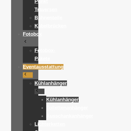
Punkt
Traversen
Bühnenteile
Kabelbrücken
Fotobox
Fotobox-
Pakete
Eventausstattung
Kühlanhänger
Kühlanhänger
Toilettenanhänger
Ausschankanhänger
Lichterketten