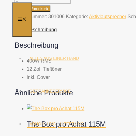
ART
In den Warenkorb
412
Artikelnummer:
301006
Kategorie:
Aktivlautsprecher
Sch
MENÜ
A
Beschreibung
Menge
Beschreibung
ALLES AUS EINER HAND
400W RMS
12 Zoll Tieftöner
inkl. Cover
Ähnliche Produkte
GETRÄNKESERVICE
The Box pro Achat 115M
ABHOHLUNG | LIEFERUNG