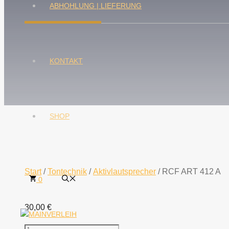
ABHOHLUNG | LIEFERUNG
KONTAKT
SHOP
Start
/
Tontechnik
/
Aktivlautsprecher
/ RCF ART 412 A
0
30,00
€
RCF