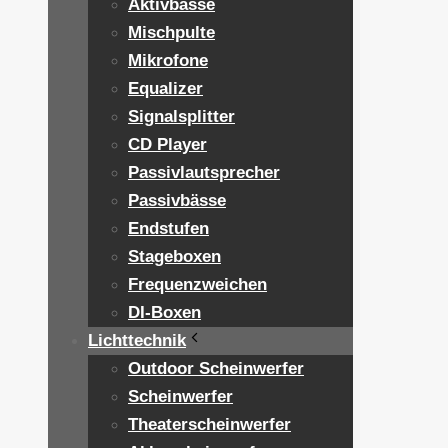
Aktivbässe
Mischpulte
Mikrofone
Equalizer
Signalsplitter
CD Player
Passivlautsprecher
Passivbässe
Endstufen
Stageboxen
Frequenzweichen
DI-Boxen
Lichttechnik
Outdoor Scheinwerfer
Scheinwerfer
Theaterscheinwerfer