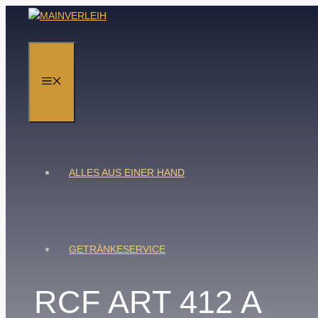
Zum
Inhalt
springen
MENÜ
ALLES AUS EINER HAND
GETRÄNKESERVICE
RCF ART 412 A