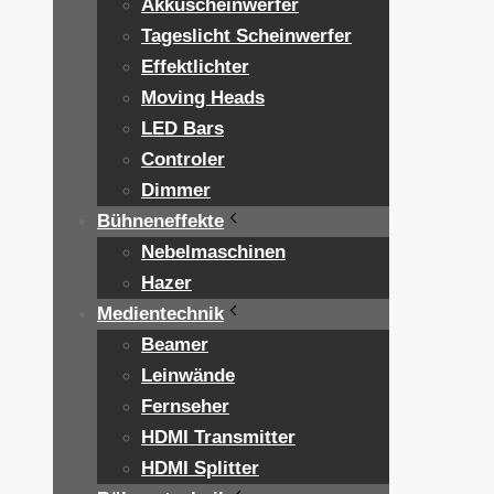
Akkuscheinwerfer
Tageslicht Scheinwerfer
Effektlichter
Moving Heads
LED Bars
Controler
Dimmer
Bühneneffekte
Nebelmaschinen
Hazer
Medientechnik
Beamer
Leinwände
Fernseher
HDMI Transmitter
HDMI Splitter