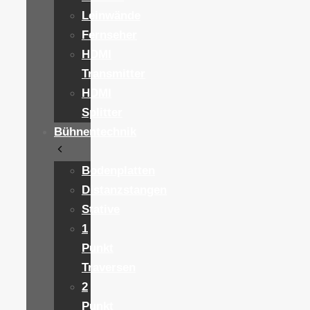
Leinwände
Fernseher
HDMI
Transmitter
HDMI
Splitter
Bühnentechnik
Bodenplatten
Distanzstangen
Stative
1
Punkt
Traversen
2
Punkt