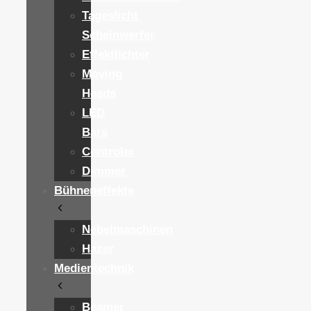
Tageslicht
Scheinwerfer
Effektlichter
Moving
Heads
LED
Bars
Controler
Dimmer
Bühneneffekte
Nebelmaschinen
Hazer
Medientechnik
Beamer