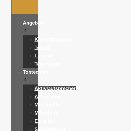
Angebote
Komplettpakete
Tonset
Lichtset
Tagungsset
Tontechnik
Aktivlautsprecher
Aktivbässe
Mischpulte
Mikrofone
Equalizer
Signalsplitter