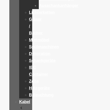
Ausschankanhänger
Lichterketten
Gläser
/
Becher
Mietmöbel
Spülmaschinen
Dekoration
Schankgeräte
IBC
Container
Zelte
Heizgeräte
Beleuchtung
Kabel