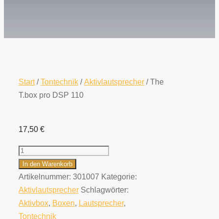
Start
/
Tontechnik
/
Aktivlautsprecher
/ The
T.box pro DSP 110
17,50
€
The
T.box
In den Warenkorb
pro
Artikelnummer:
301007
Kategorie:
DSP
Aktivlautsprecher
Schlagwörter:
110
Aktivbox
,
Boxen
,
Lautsprecher
,
Menge
Tontechnik