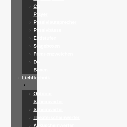
CD
Player
Passivlautsprecher
Passivbässe
Endstufen
Stageboxen
Frequenzweichen
DI-
Boxen
Lichttechnik
Outdoor
Scheinwerfer
Scheinwerfer
Theaterscheinwerfer
Akkuscheinwerfer