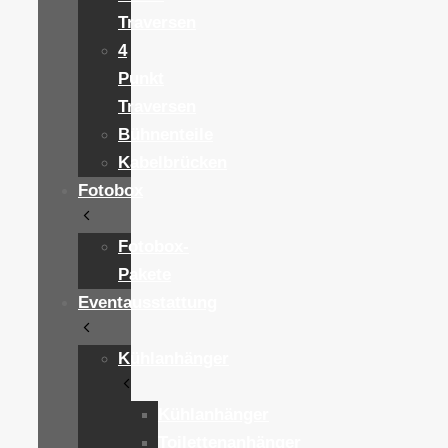
Traversen
4
Punkt
Traversen
Bühnenteile
Kabelbrücken
Fotobox
Fotobox-
Pakete
Eventausstattung
Kühlanhänger
Kühlanhänger
Toilettenanhänger