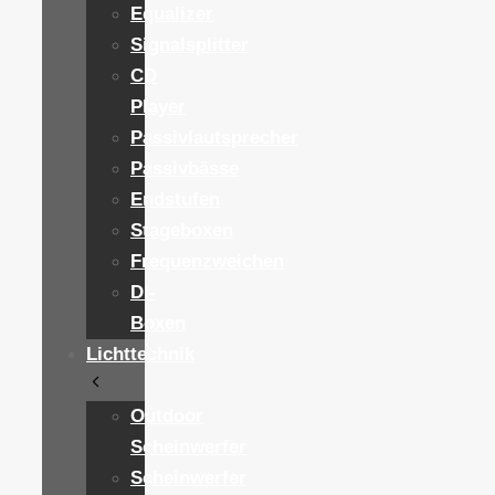
Equalizer
Signalsplitter
CD
Player
Passivlautsprecher
Passivbässe
Endstufen
Stageboxen
Frequenzweichen
DI-
Boxen
Lichttechnik
Outdoor
Scheinwerfer
Scheinwerfer