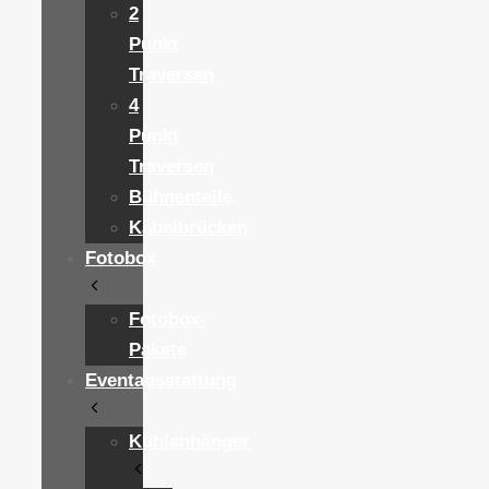
2
Punkt
Traversen
4
Punkt
Traversen
Bühnenteile
Kabelbrücken
Fotobox
Fotobox-
Pakete
Eventausstattung
Kühlanhänger