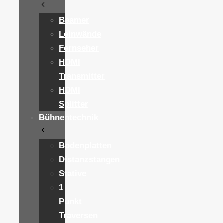
Beamer
Leinwände
Fernseher
HDMI
Transmitter
HDMI
Splitter
Bühnentechnik
Bodenplatten
Distanzstangen
Stative
1
Punkt
Traversen