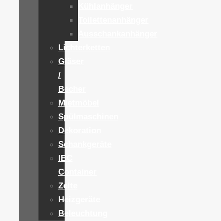
Kühlanhänger
Toilettenanhänger
Ausschankanhänger
Lichterketten
Gläser
/
Becher
Mietmöbel
Spülmaschinen
Dekoration
Schankgeräte
IBC
Container
Zelte
Heizgeräte
Beleuchtung