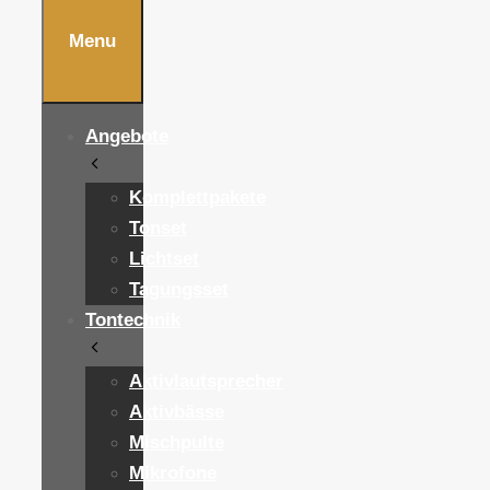
Menu
Angebote
Komplettpakete
Tonset
Lichtset
Tagungsset
Tontechnik
Aktivlautsprecher
Aktivbässe
Mischpulte
Mikrofone