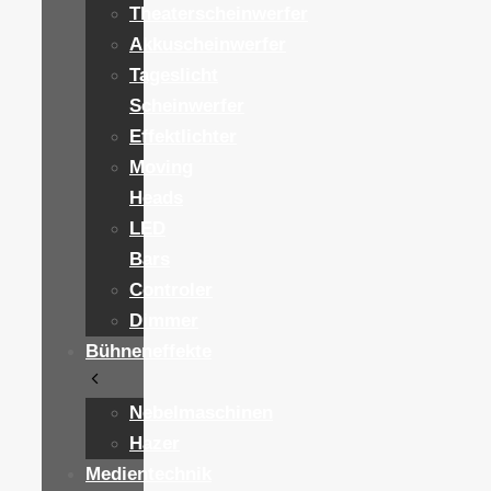
Theaterscheinwerfer
Akkuscheinwerfer
Tageslicht
Scheinwerfer
Effektlichter
Moving
Heads
LED
Bars
Controler
Dimmer
Bühneneffekte
Nebelmaschinen
Hazer
Medientechnik