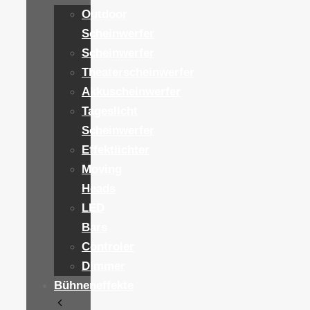
Outdoor
Scheinwerfer
Scheinwerfer
Theaterscheinwerfer
Akkuscheinwerfer
Tageslicht
Scheinwerfer
Effektlichter
Moving
Heads
LED
Bars
Controler
Dimmer
Bühneneffekte