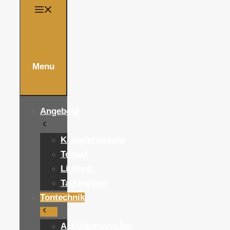
Menu
Angebote
Komplettpakete
Tonset
Lichtset
Tagungsset
Tontechnik
Aktivlautsprecher