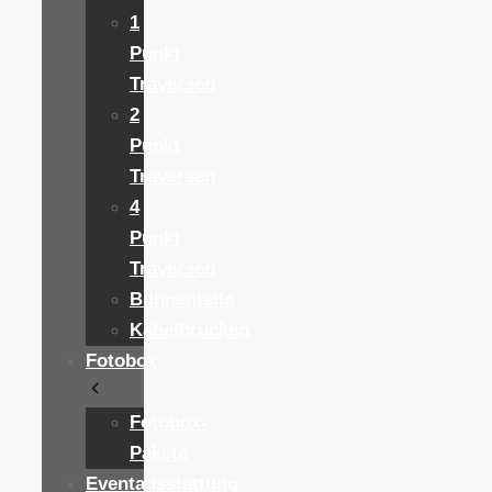
1
Punkt
Traversen
2
Punkt
Traversen
4
Punkt
Traversen
Bühnenteile
Kabelbrücken
Fotobox
Fotobox-
Pakete
Eventausstattung