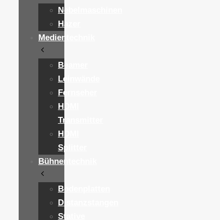
Nebelmaschinen
Hazer
Medientechnik
Beamer
Leinwände
Fernseher
HDMI
Transmitter
HDMI
Splitter
Bühnentechnik
Bodenplatten
Distanzstangen
Stative