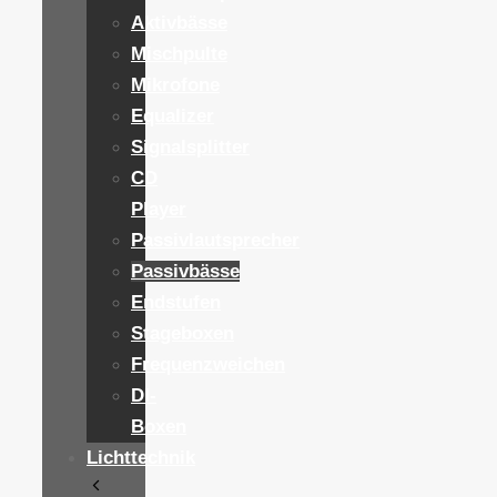
Aktivbässe
Mischpulte
Mikrofone
Equalizer
Signalsplitter
CD
Player
Passivlautsprecher
Passivbässe
Endstufen
Stageboxen
Frequenzweichen
DI-
Boxen
Lichttechnik