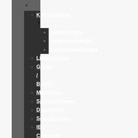
Kühlanhänger
Kühlanhänger
Toilettenanhänger
Ausschankanhänger
Lichterketten
Gläser
/
Becher
Mietmöbel
Spülmaschinen
Dekoration
Schankgeräte
IBC
Container