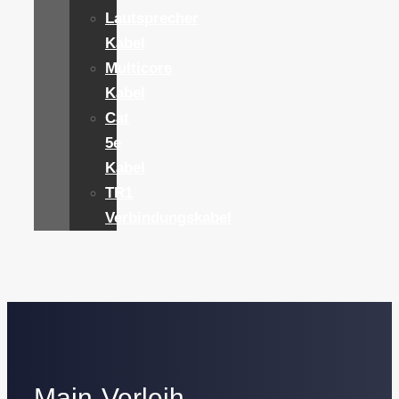
Lautsprecher
Kabel
Multicore
Kabel
Cat
5e
Kabel
TR1
Verbindungskabel
Main-Verleih