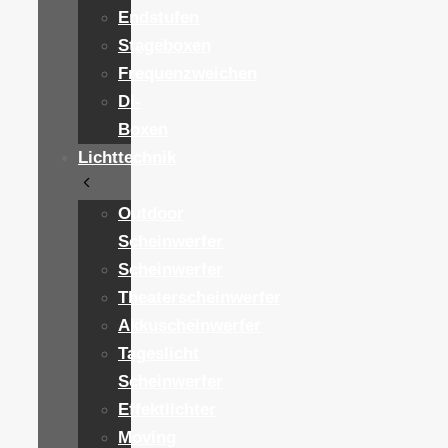
Endstufen
Stageboxen
Frequenzweichen
DI-
Boxen
Lichttechnik
Outdoor
Scheinwerfer
Scheinwerfer
Theaterscheinwerfer
Akkuscheinwerfer
Tageslicht
Scheinwerfer
Effektlichter
Moving