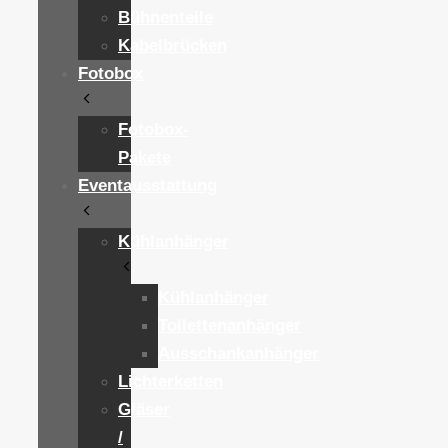
Bühnenteile
Kabelbrücken
Fotobox
Fotobox-
Pakete
Eventausstattung
Kühlanhänger
Kühlanhänger
Toilettenanhänger
Ausschankanhänger
Lichterketten
Gläser
/