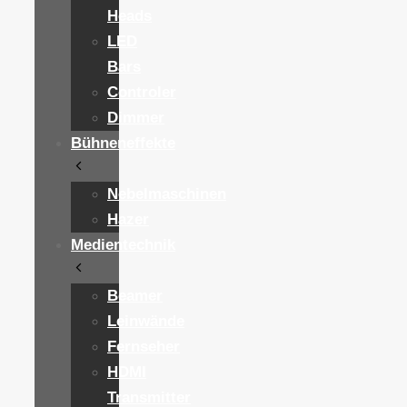
Heads
LED
Bars
Controler
Dimmer
Bühneneffekte
Nebelmaschinen
Hazer
Medientechnik
Beamer
Leinwände
Fernseher
HDMI
Transmitter