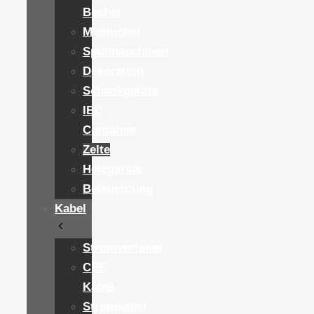
Becher
Mietmöbel
Spülmaschinen
Dekoration
Schankgeräte
IBC
Container
Zelte
Heizgeräte
Beleuchtung
Kabel
Stromverteiler
CEE
Kabel
Stromkabel