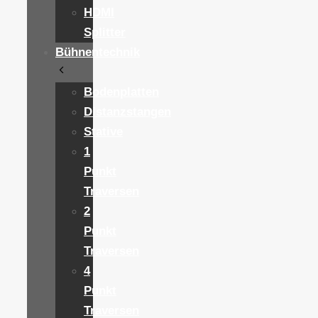
HDMI
Splitter
Bühnentechnik
Bodenplatten
Distanzstangen
Stative
1
Punkt
Traversen
2
Punkt
Traversen
4
Punkt
Traversen