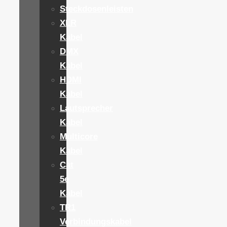
Steckdosenleisten
XLR
Kabel
DMX
Kabel
HDMI
Kabel
Lautsprecher
Kabel
Multicore
Kabel
Cat
5e
Kabel
TR1
Verbindungskabel