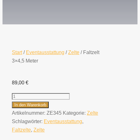
Start
/
Eventausstattung
/
Zelte
/ Faltzelt
3×4,5 Meter
89,00
€
Faltzelt
3x4,5
In den Warenkorb
Meter
Artikelnummer:
ZE345
Kategorie:
Zelte
Menge
Schlagwörter:
Eventausstattung
,
Faltzelte
,
Zelte