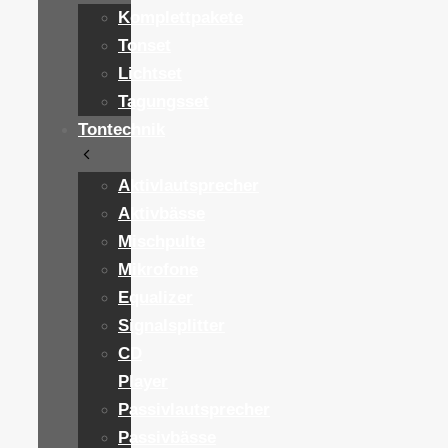
Komplettpakete
Tonset
Lichtset
Tagungsset
Tontechnik
Aktivlautsprecher
Aktivbässe
Mischpulte
Mikrofone
Equalizer
Signalsplitter
CD
Player
Passivlautsprecher
Passivbässe