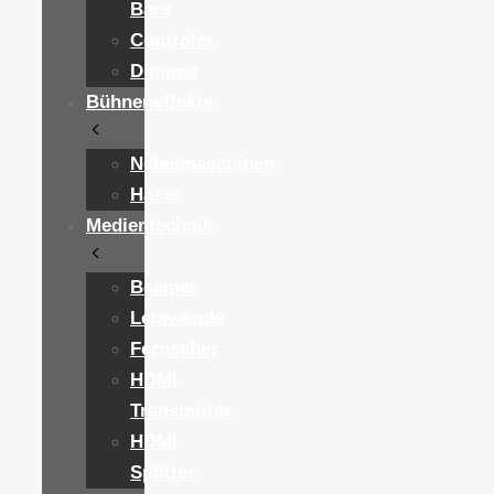
Bars
Controler
Dimmer
Bühneneffekte
Nebelmaschinen
Hazer
Medientechnik
Beamer
Leinwände
Fernseher
HDMI
Transmitter
HDMI
Splitter