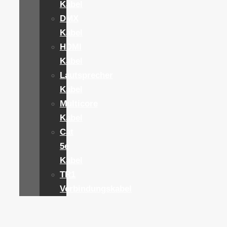
Kabel
DMX
Kabel
HDMI
Kabel
Lautsprecher
Kabel
Multicore
Kabel
Cat
5e
Kabel
TR1
Verbindungskabel