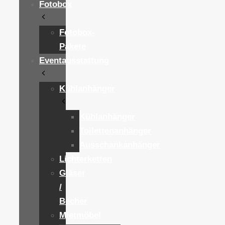
Fotobox
Fotobox-
Pakete
Eventausstattung
Kühlanhänger
Kühlanhänger
Toilettenanhänger
Ausschankanhänger
Lichterketten
Gläser
/
Becher
Mietmöbel