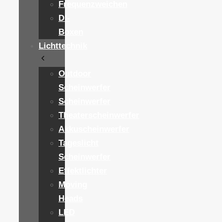
Frequenzweichen
DI-
Boxen
Lichttechnik
Outdoor
Scheinwerfer
Scheinwerfer
Theaterscheinwerfer
Akkuscheinwerfer
Tageslicht
Scheinwerfer
Effektlichter
Moving
Heads
LED