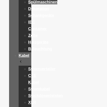
Spülmaschinen
Dekoration
Schankgeräte
IBC
Container
Zelte
Heizgeräte
Beleuchtung
Kabel
Stromverteiler
CEE
Kabel
Stromkabel
Steckdosenleisten
XLR