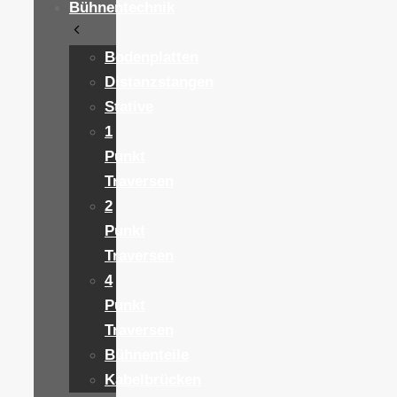
Bühnentechnik
Bodenplatten
Distanzstangen
Stative
1
Punkt
Traversen
2
Punkt
Traversen
4
Punkt
Traversen
Bühnenteile
Kabelbrücken