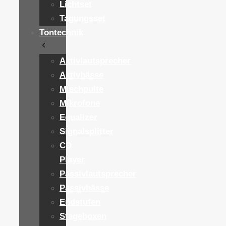
Lichtset
Tagungsset
Tontechnik
Aktivlautsprecher
Aktivbässe
Mischpulte
Mikrofone
Equalizer
Signalsplitter
CD
Player
Passivlautsprecher
Passivbässe
Endstufen
Stageboxen