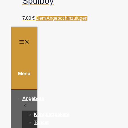
Spülboy
7,00
€
Dem Angebot hinzufügen
Menu
Angebote
Komplettpakete
Tonset