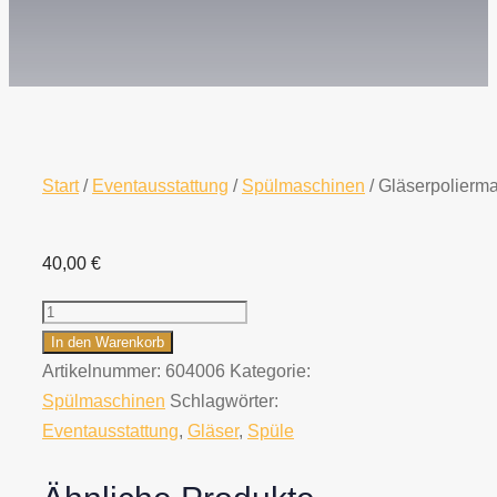
Start
/
Eventausstattung
/
Spülmaschinen
/ Gläserpolierm
40,00
€
Gläserpoliermaschine
Menge
In den Warenkorb
Artikelnummer:
604006
Kategorie:
Spülmaschinen
Schlagwörter:
Eventausstattung
,
Gläser
,
Spüle