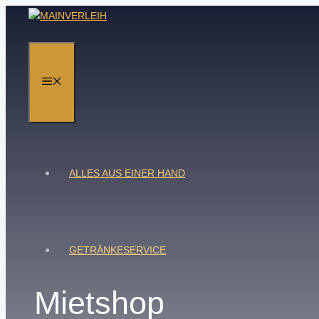
Zum
Inhalt
springen
MENÜ
ALLES AUS EINER HAND
GETRÄNKESERVICE
Mietshop