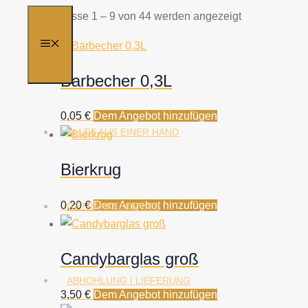
Ergebnisse 1 – 9 von 44 werden angezeigt
MENÜ
Barbecher 0,3L
0,05
€
Dem Angebot hinzufügen
ALLES AUS EINER HAND
Bierkrug
0,20
€
Dem Angebot hinzufügen
GETRÄNKESERVICE
Candybarglas groß
ABHOHLUNG | LIEFERUNG
3,50
€
Dem Angebot hinzufügen