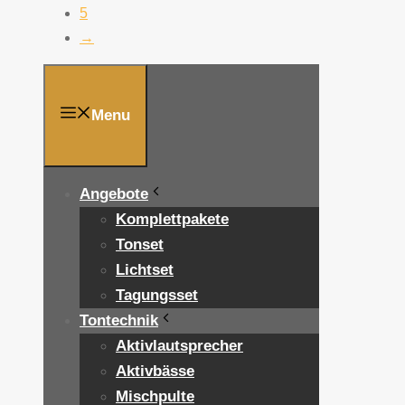
5
→
Menu
Angebote
Komplettpakete
Tonset
Lichtset
Tagungsset
Tontechnik
Aktivlautsprecher
Aktivbässe
Mischpulte