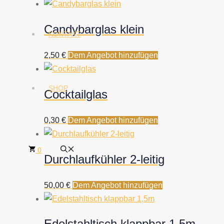
Candybarglas klein
KONTAKT
2,50
€
Dem Angebot hinzufügen
SHOP
Cocktailglas
0,30
€
Dem Angebot hinzufügen
0
Durchlaufkühler 2-leitig
50,00
€
Dem Angebot hinzufügen
Edelstahltisch klappbar 1,5m