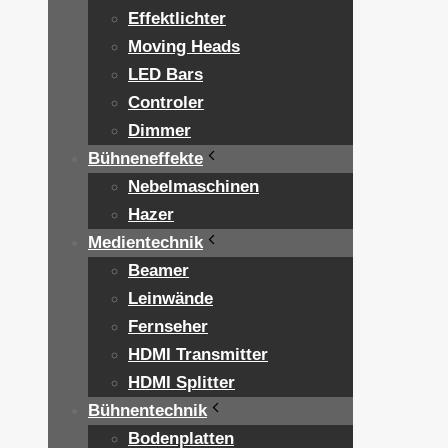
Effektlichter
Moving Heads
LED Bars
Controler
Dimmer
Bühneneffekte
Nebelmaschinen
Hazer
Medientechnik
Beamer
Leinwände
Fernseher
HDMI Transmitter
HDMI Splitter
Bühnentechnik
Bodenplatten