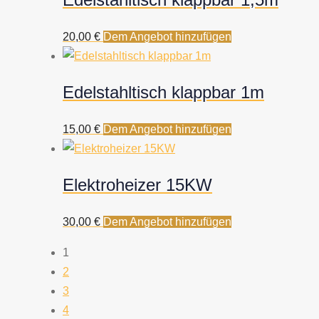
20,00
€
Dem Angebot hinzufügen
Edelstahltisch klappbar 1m
15,00
€
Dem Angebot hinzufügen
Elektroheizer 15KW
30,00
€
Dem Angebot hinzufügen
1
2
3
4