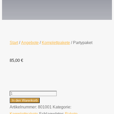
Start
/
Angebote
/
Komplettpakete
/ Partypaket
85,00
€
Partypaket
Menge
In den Warenkorb
Artikelnummer:
801001
Kategorie:
Komplettpakete
Schlagwörter:
Pakete
,