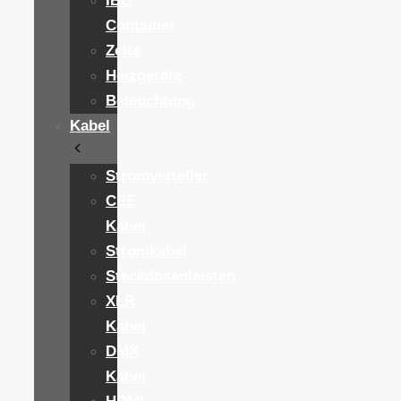
IBC
Container
Zelte
Heizgeräte
Beleuchtung
Kabel
Stromverteiler
CEE
Kabel
Stromkabel
Steckdosenleisten
XLR
Kabel
DMX
Kabel