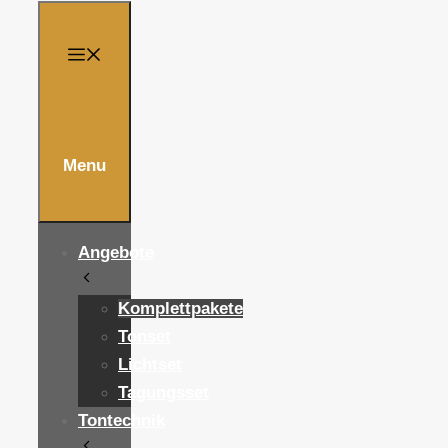
Menu
Angebote
Komplettpakete
Tonset
Lichtset
Tagungsset
Tontechnik