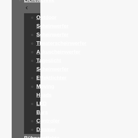
Lichttechnik
Outdoor
Scheinwerfer
Scheinwerfer
Theaterscheinwerfer
Akkuscheinwerfer
Tageslicht
Scheinwerfer
Effektlichter
Moving
Heads
LED
Bars
Controler
Dimmer