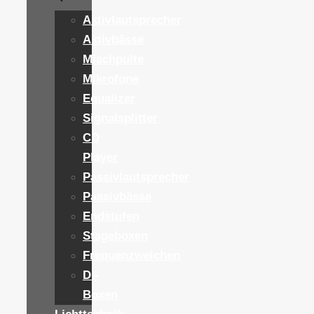
Aktivlautsprecher
Aktivbässe
Mischpulte
Mikrofone
Equalizer
Signalsplitter
CD
Player
Passivlautsprecher
Passivbässe
Endstufen
Stageboxen
Frequenzweichen
DI-
Boxen