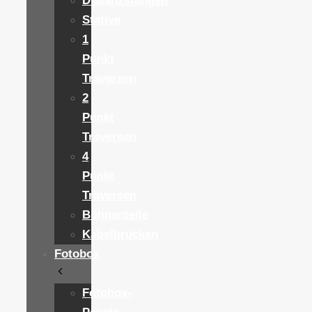
Distanzstangen
Stative
1
Punkt
Traversen
2
Punkt
Traversen
4
Punkt
Traversen
Bühnenteile
Kabelbrücken
Fotobox
Fotobox-