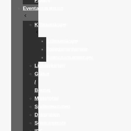
Pakete
Eventausstattung
Kühlanhänger
Kühlanhänger
Toilettenanhänger
Ausschankanhänger
Lichterketten
Gläser
/
Becher
Mietmöbel
Spülmaschinen
Dekoration
Schankgeräte