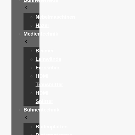
Bühneneffekte
Nebelmaschinen
Hazer
Medientechnik
Beamer
Leinwände
Fernseher
HDMI
Transmitter
HDMI
Splitter
Bühnentechnik
Bodenplatten