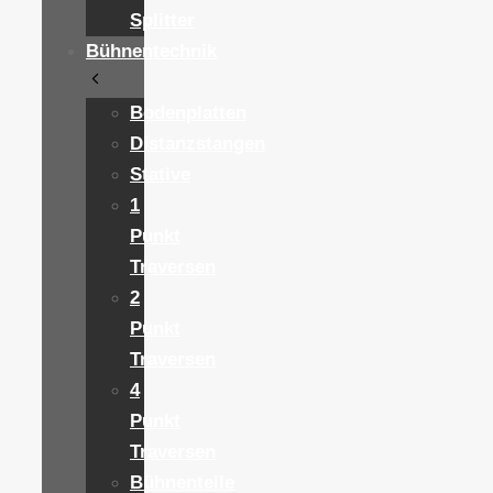
Splitter
Bühnentechnik
Bodenplatten
Distanzstangen
Stative
1
Punkt
Traversen
2
Punkt
Traversen
4
Punkt
Traversen
Bühnenteile