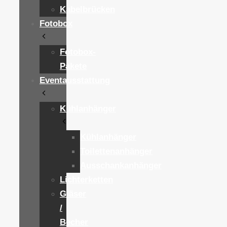
Kabelbrücken
Fotobox
Fotobox-
Pakete
Eventausstattung
Kühlanhänger
Kühlanhänger
Toilettenanhänger
Ausschankanhänger
Lichterketten
Gläser
/
Becher