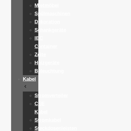
Mietmöbel
Spülmaschinen
Dekoration
Schankgeräte
IBC
Container
Zelte
Heizgeräte
Beleuchtung
Kabel
Stromverteiler
CEE
Kabel
Stromkabel
Steckdosenleisten