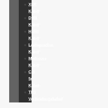
XLR
Kabel
DMX
Kabel
HDMI
Kabel
Lautsprecher
Kabel
Multicore
Kabel
Cat
5e
Kabel
TR1
Verbindungskabel