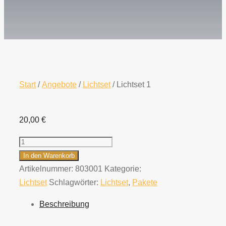
Start
/
Angebote
/
Lichtset
/ Lichtset 1
20,00
€
Lichtset
1
In den Warenkorb
Menge
Artikelnummer:
803001
Kategorie:
Lichtset
Schlagwörter:
Lichtset
,
Pakete
Beschreibung