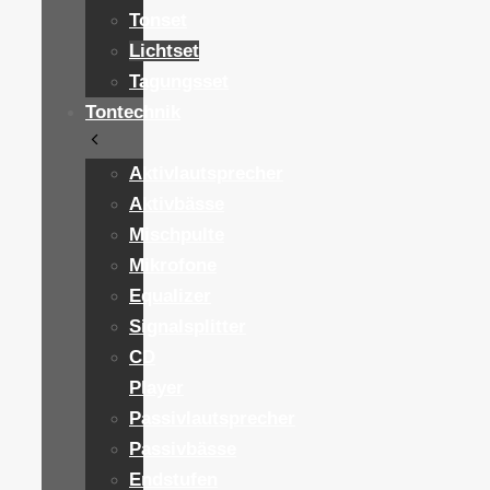
Tonset
Lichtset
Tagungsset
Tontechnik
Aktivlautsprecher
Aktivbässe
Mischpulte
Mikrofone
Equalizer
Signalsplitter
CD
Player
Passivlautsprecher
Passivbässe
Endstufen