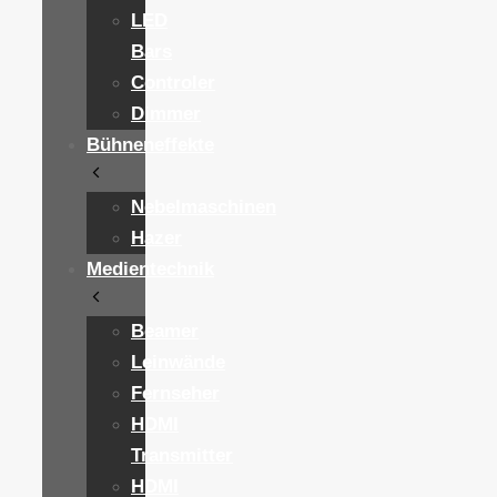
LED
Bars
Controler
Dimmer
Bühneneffekte
Nebelmaschinen
Hazer
Medientechnik
Beamer
Leinwände
Fernseher
HDMI
Transmitter
HDMI