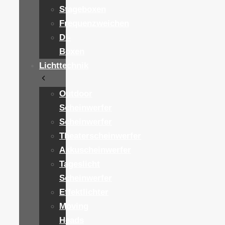
Stageboxen
Frequenzweichen
DI-
Boxen
Lichttechnik
Outdoor
Scheinwerfer
Scheinwerfer
Theaterscheinwerfer
Akkuscheinwerfer
Tageslicht
Scheinwerfer
Effektlichter
Moving
Heads