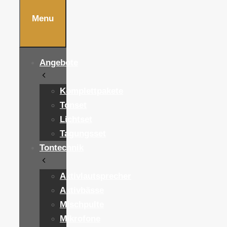
Menu
Angebote
Komplettpakete
Tonset
Lichtset
Tagungsset
Tontechnik
Aktivlautsprecher
Aktivbässe
Mischpulte
Mikrofone