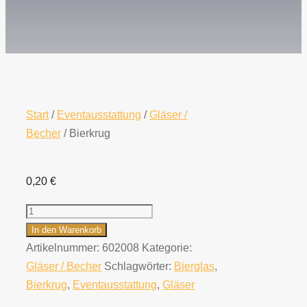
Start
/
Eventausstattung
/
Gläser /
Becher
/ Bierkrug
0,20
€
Bierkrug
Menge
In den Warenkorb
Artikelnummer:
602008
Kategorie:
Gläser / Becher
Schlagwörter:
Bierglas
,
Bierkrug
,
Eventausstattung
,
Gläser