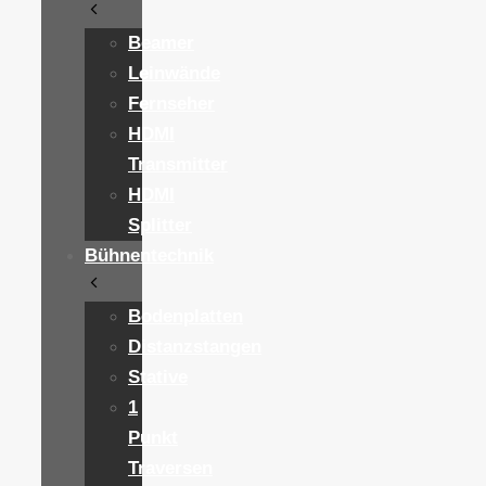
Beamer
Leinwände
Fernseher
HDMI
Transmitter
HDMI
Splitter
Bühnentechnik
Bodenplatten
Distanzstangen
Stative
1
Punkt
Traversen