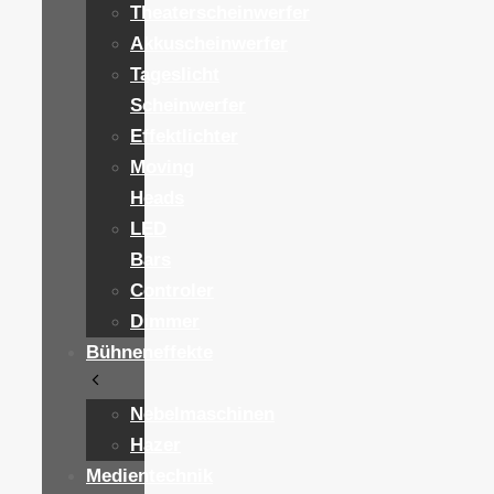
Theaterscheinwerfer
Akkuscheinwerfer
Tageslicht
Scheinwerfer
Effektlichter
Moving
Heads
LED
Bars
Controler
Dimmer
Bühneneffekte
Nebelmaschinen
Hazer
Medientechnik