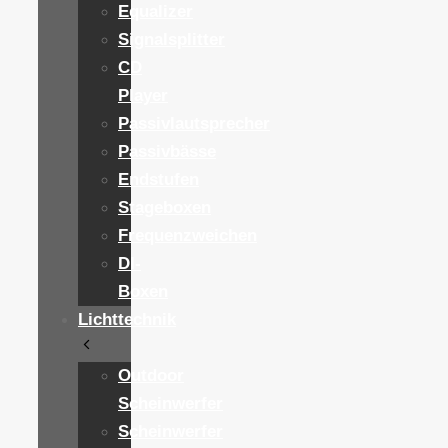
Equalizer
Signalsplitter
CD
Player
Passivlautsprecher
Passivbässe
Endstufen
Stageboxen
Frequenzweichen
DI-
Boxen
Lichttechnik
Outdoor
Scheinwerfer
Scheinwerfer