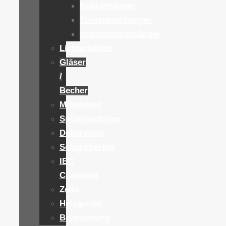
Kühlanhänger
Toilettenanhänger
Ausschankanhänger
Lichterketten
Gläser
/
Becher
Mietmöbel
Spülmaschinen
Dekoration
Schankgeräte
IBC
Container
Zelte
Heizgeräte
Beleuchtung