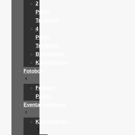
2
Punkt
Traversen
4
Punkt
Traversen
Bühnenteile
Kabelbrücken
Fotobox
Fotobox-
Pakete
Eventausstattung
Kühlanhänger