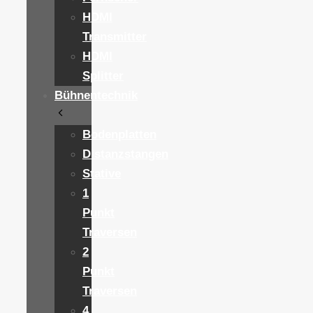
HDMI
Transmitter
HDMI
Splitter
Bühnentechnik
Bodenplatten
Distanzstangen
Stative
1
Punkt
Traversen
2
Punkt
Traversen
4