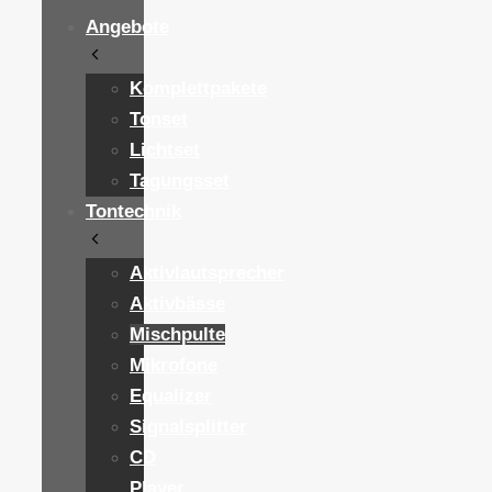
Angebote
Komplettpakete
Tonset
Lichtset
Tagungsset
Tontechnik
Aktivlautsprecher
Aktivbässe
Mischpulte
Mikrofone
Equalizer
Signalsplitter
CD
Player