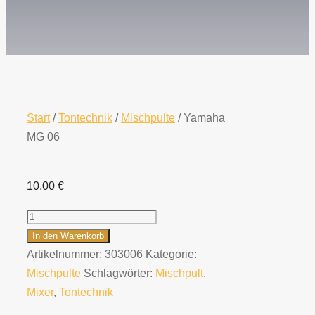
Start
/
Tontechnik
/
Mischpulte
/ Yamaha
MG 06
10,00
€
Yamaha
MG
In den Warenkorb
06
Artikelnummer:
303006
Kategorie:
Menge
Mischpulte
Schlagwörter:
Mischpult
,
Mixer
,
Tontechnik