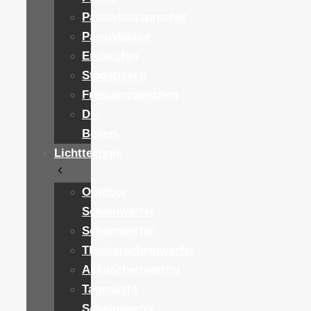
Passivlautsprecher
Passivbässe
Endstufen
Stageboxen
Frequenzweichen
DI-
Boxen
Lichttechnik
Outdoor
Scheinwerfer
Scheinwerfer
Theaterscheinwerfer
Akkuscheinwerfer
Tageslicht
Scheinwerfer