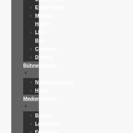
Effektlichter
Moving
Heads
LED
Bars
Controler
Dimmer
Bühneneffekte
Nebelmaschinen
Hazer
Medientechnik
Beamer
Leinwände
Fernseher