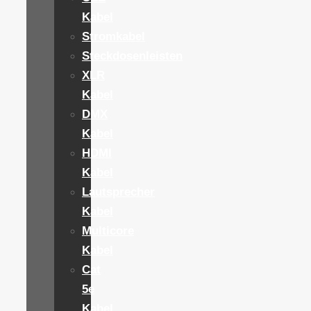
Kabel
Stromkabel
Steckdosenleisten
XLR
Kabel
DMX
Kabel
HDMI
Kabel
Lautsprecher
Kabel
Multicore
Kabel
Cat
5e
Kabel