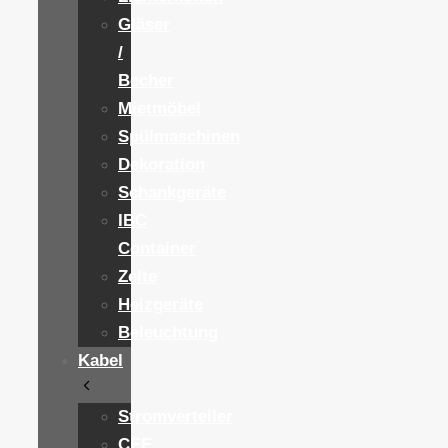
Gläser
/
Becher
Mietmöbel
Spülmaschinen
Dekoration
Schankgeräte
IBC
Container
Zelte
Heizgeräte
Beleuchtung
Kabel
Stromverteiler
CEE