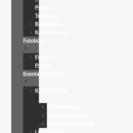
Punkt
Traversen
Bühnenteile
Kabelbrücken
Fotobox
Fotobox-
Pakete
Eventausstattung
Kühlanhänger
Kühlanhänger
Toilettenanhänger
Ausschankanhänger
Lichterketten