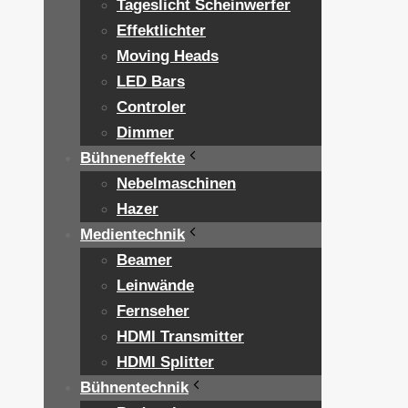
Tageslicht Scheinwerfer
Effektlichter
Moving Heads
LED Bars
Controler
Dimmer
Bühneneffekte
Nebelmaschinen
Hazer
Medientechnik
Beamer
Leinwände
Fernseher
HDMI Transmitter
HDMI Splitter
Bühnentechnik