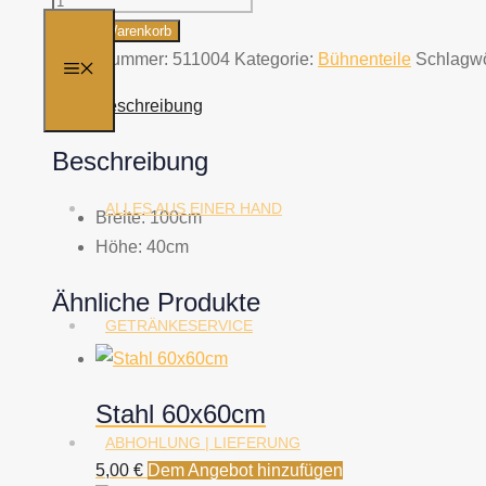
40cm
In den Warenkorb
Menge
Artikelnummer:
511004
Kategorie:
Bühnenteile
Schlagwö
MENÜ
Beschreibung
Beschreibung
ALLES AUS EINER HAND
Breite: 100cm
Höhe: 40cm
Ähnliche Produkte
GETRÄNKESERVICE
Stahl 60x60cm
ABHOHLUNG | LIEFERUNG
5,00
€
Dem Angebot hinzufügen