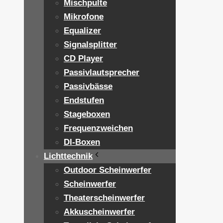
Mischpulte
Mikrofone
Equalizer
Signalsplitter
CD Player
Passivlautsprecher
Passivbässe
Endstufen
Stageboxen
Frequenzweichen
DI-Boxen
Lichttechnik
Outdoor Scheinwerfer
Scheinwerfer
Theaterscheinwerfer
Akkuscheinwerfer