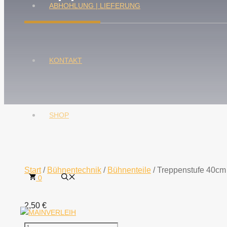
ABHOHLUNG | LIEFERUNG
KONTAKT
SHOP
Start
/
Bühnentechnik
/
Bühnenteile
/ Treppenstufe 40cm
0
2,50
€
Treppenstufe