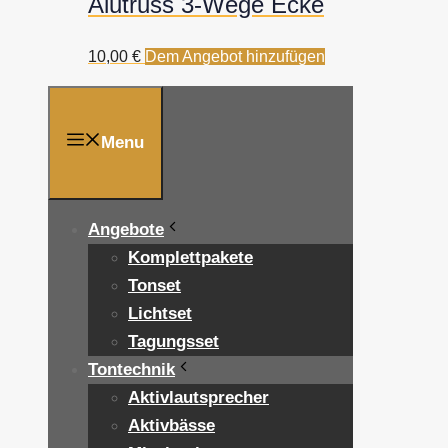
Alutruss 3-Wege Ecke
10,00
€
Dem Angebot hinzufügen
Menu
Angebote
Komplettpakete
Tonset
Lichtset
Tagungsset
Tontechnik
Aktivlautsprecher
Aktivbässe