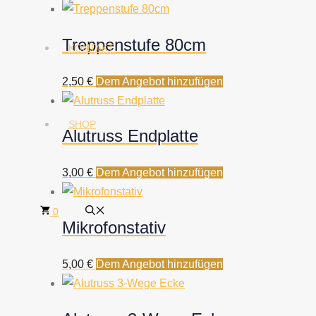
Treppenstufe 80cm
KONTAKT
2,50
€
Dem Angebot hinzufügen
SHOP
Alutruss Endplatte
3,00
€
Dem Angebot hinzufügen
0
Mikrofonstativ
5,00
€
Dem Angebot hinzufügen