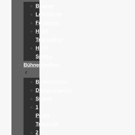
Beamer
Leinwände
Fernseher
HDMI
Transmitter
HDMI
Splitter
Bühnentechnik
Bodenplatten
Distanzstangen
Stative
1
Punkt
Traversen
2