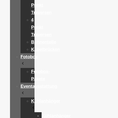
Punkt
Traversen
4
Punkt
Traversen
Bühnenteile
Kabelbrücken
Fotobox
Fotobox-
Pakete
Eventausstattung
Kühlanhänger
Kühlanhänger