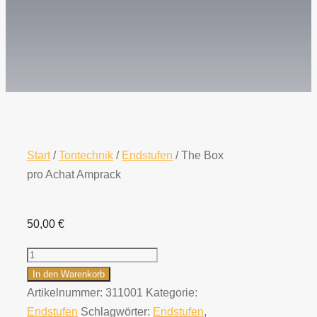
Start
/
Tontechnik
/
Endstufen
/ The Box
pro Achat Amprack
50,00
€
The
Box
In den Warenkorb
pro
Artikelnummer:
311001
Kategorie:
Achat
Endstufen
Schlagwörter:
Endstufen
,