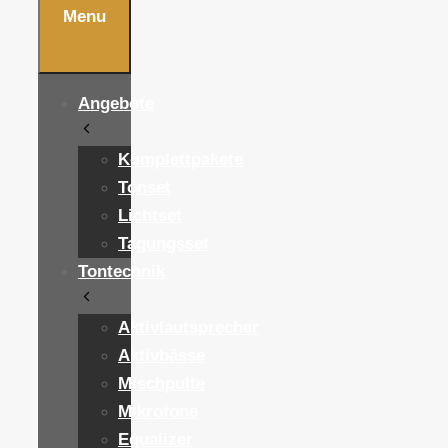
Menu
Angebote
Komplettpakete
Tonset
Lichtset
Tagungsset
Tontechnik
Aktivlautsprecher
Aktivbässe
Mischpulte
Mikrofone
Equalizer