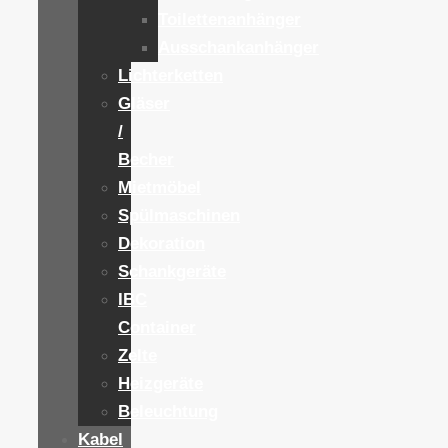
Toilettenanhänger
Ausschankanhänger
Lichterketten
Gläser
/
Becher
Mietmöbel
Spülmaschinen
Dekoration
Schankgeräte
IBC
Container
Zelte
Heizgeräte
Beleuchtung
Kabel