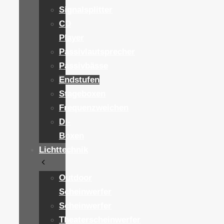
Signalsplitter
CD
Player
Passivlautsprecher
Passivbässe
Endstufen
Stageboxen
Frequenzweichen
DI-
Boxen
Lichttechnik
Outdoor
Scheinwerfer
Scheinwerfer
Theaterscheinwerfer