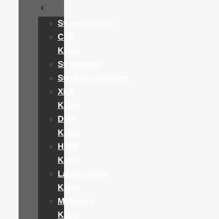
Stromverteiler
CEE
Kabel
Stromkabel
Steckdosenleisten
XLR
Kabel
DMX
Kabel
HDMI
Kabel
Lautsprecher
Kabel
Multicore
Kabel