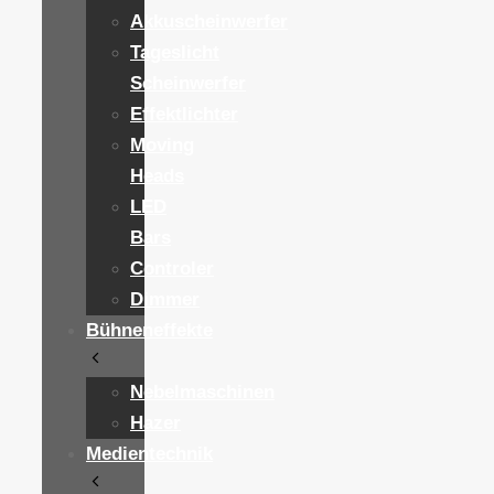
Akkuscheinwerfer
Tageslicht
Scheinwerfer
Effektlichter
Moving
Heads
LED
Bars
Controler
Dimmer
Bühneneffekte
Nebelmaschinen
Hazer
Medientechnik