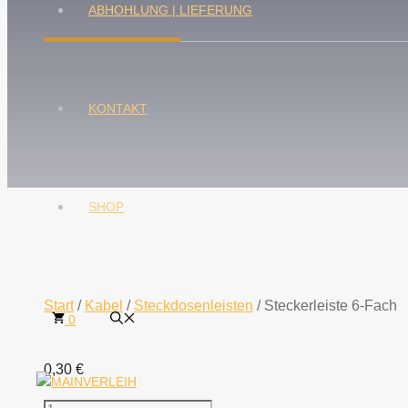
ABHOHLUNG | LIEFERUNG
KONTAKT
SHOP
Start
/
Kabel
/
Steckdosenleisten
/ Steckerleiste 6-Fach
0
0,30
€
Steckerleiste