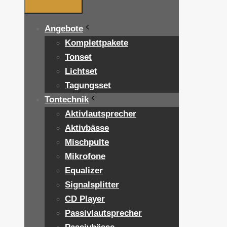
Angebote
Komplettpakete
Tonset
Lichtset
Tagungsset
Tontechnik
Aktivlautsprecher
Aktivbässe
Mischpulte
Mikrofone
Equalizer
Signalsplitter
CD Player
Passivlautsprecher