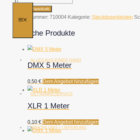
6-
In den Warenkorb
Fach
Artikelnummer:
710004
Kategorie:
Steckdosenleisten
Sc
MENÜ
Menge
Ähnliche Produkte
ALLES AUS EINER HAND
DMX 5 Meter
0,50
€
Dem Angebot hinzufügen
GETRÄNKESERVICE
XLR 1 Meter
0,10
€
Dem Angebot hinzufügen
ABHOHLUNG | LIEFERUNG