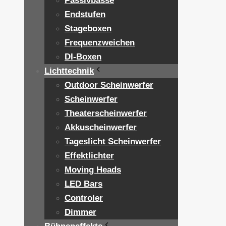
Passivbässe
Endstufen
Stageboxen
Frequenzweichen
DI-Boxen
Lichttechnik
Outdoor Scheinwerfer
Scheinwerfer
Theaterscheinwerfer
Akkuscheinwerfer
Tageslicht Scheinwerfer
Effektlichter
Moving Heads
LED Bars
Controler
Dimmer