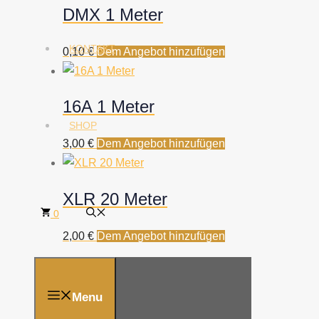
DMX 1 Meter
KONTAKT
0,10
€
Dem Angebot hinzufügen
16A 1 Meter
SHOP
3,00
€
Dem Angebot hinzufügen
XLR 20 Meter
0
2,00
€
Dem Angebot hinzufügen
Menu