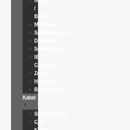
/
Becher
Mietmöbel
Spülmaschinen
Dekoration
Schankgeräte
IBC
Container
Zelte
Heizgeräte
Beleuchtung
Kabel
Stromverteiler
CEE
Kabel