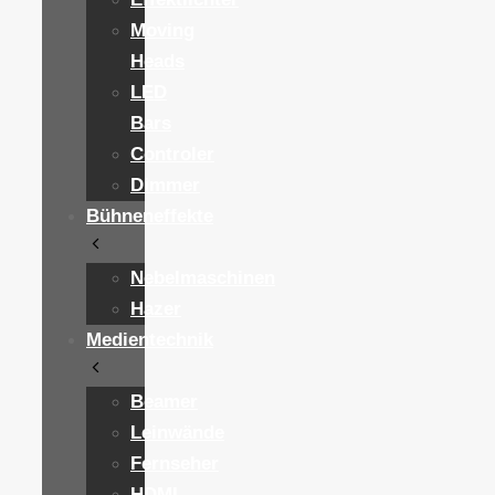
Moving
Heads
LED
Bars
Controler
Dimmer
Bühneneffekte
Nebelmaschinen
Hazer
Medientechnik
Beamer
Leinwände
Fernseher
HDMI