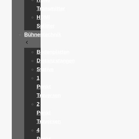
Transmitter
HDMI
Splitter
Bühnentechnik
Bodenplatten
Distanzstangen
Stative
1
Punkt
Traversen
2
Punkt
Traversen
4
Punkt