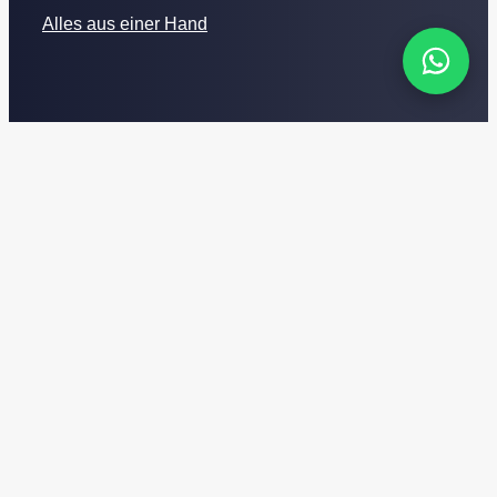
Alles aus einer Hand
Kontakt
mail@main-verleih.de
0157 51 34 50 23
Goldstraße 5
97274 Leinach