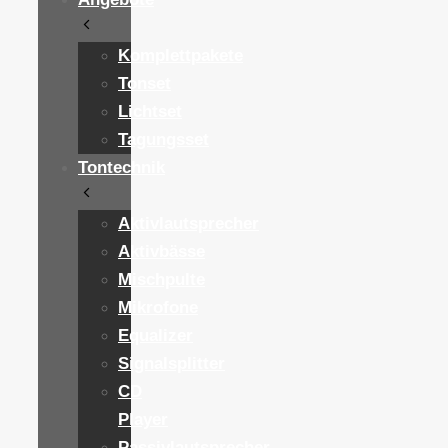
Komplettpakete
Tonset
Lichtset
Tagungsset
Tontechnik
Aktivlautsprecher
Aktivbässe
Mischpulte
Mikrofone
Equalizer
Signalsplitter
CD
Player
Passivlautsprecher