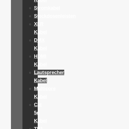
Stromkabel
Steckdosenleisten
XLR
Kabel
DMX
Kabel
HDMI
Kabel
Lautsprecher
Kabel
Multicore
Kabel
Cat
5e
Kabel
TR1