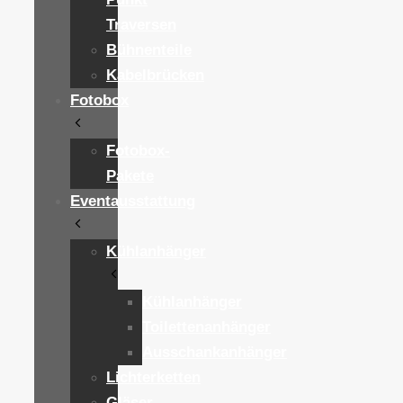
Traversen
Bühnenteile
Kabelbrücken
Fotobox
Fotobox-
Pakete
Eventausstattung
Kühlanhänger
Kühlanhänger
Toilettenanhänger
Ausschankanhänger
Lichterketten
Gläser