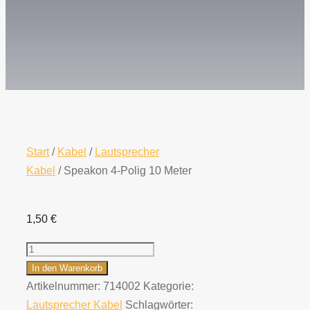
Start
/
Kabel
/
Lautsprecher
Kabel
/ Speakon 4-Polig 10 Meter
1,50
€
Speakon
4-
In den Warenkorb
Polig
Artikelnummer:
714002
Kategorie:
10
Lautsprecher Kabel
Schlagwörter: