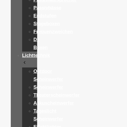
Passivbässe
Endstufen
Stageboxen
Frequenzweichen
DI-
Boxen
Lichttechnik
Outdoor
Scheinwerfer
Scheinwerfer
Theaterscheinwerfer
Akkuscheinwerfer
Tageslicht
Scheinwerfer
Effektlichter