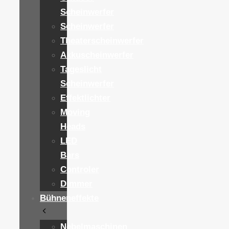
Scheinwerfer
Scheinwerfer
Theaterscheinwerfer
Akkuscheinwerfer
Tageslicht
Scheinwerfer
Effektlichter
Moving
Heads
LED
Bars
Controler
Dimmer
Bühneneffekte
Nebelmaschinen