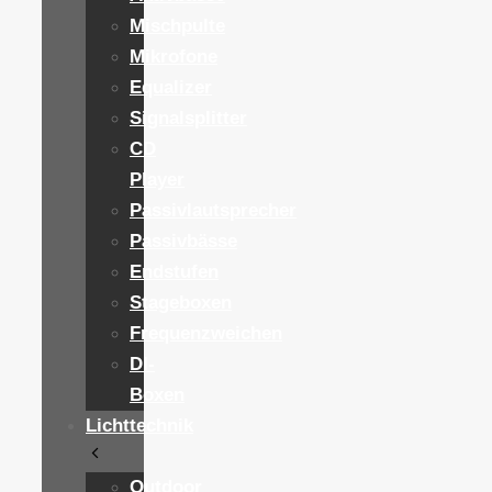
Mischpulte
Mikrofone
Equalizer
Signalsplitter
CD
Player
Passivlautsprecher
Passivbässe
Endstufen
Stageboxen
Frequenzweichen
DI-
Boxen
Lichttechnik
Outdoor