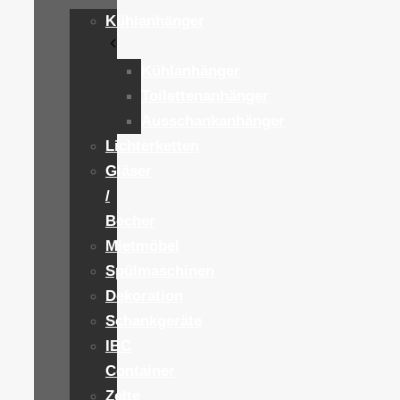
Kühlanhänger
Kühlanhänger
Toilettenanhänger
Ausschankanhänger
Lichterketten
Gläser
/
Becher
Mietmöbel
Spülmaschinen
Dekoration
Schankgeräte
IBC
Container
Zelte