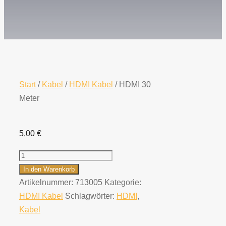
Start
/
Kabel
/
HDMI Kabel
/ HDMI 30
Meter
5,00
€
HDMI
30
In den Warenkorb
Meter
Artikelnummer:
713005
Kategorie:
Menge
HDMI Kabel
Schlagwörter:
HDMI
,
Kabel