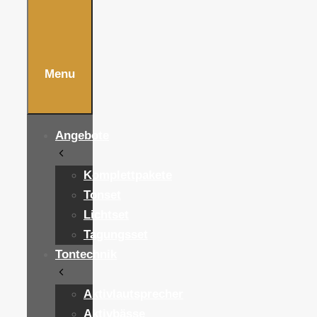
Menu
Angebote
Komplettpakete
Tonset
Lichtset
Tagungsset
Tontechnik
Aktivlautsprecher
Aktivbässe