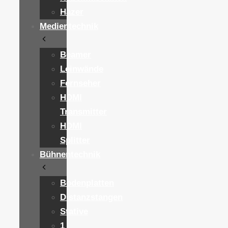
Hazer
Medientechnik
Beamer
Leinwände
Fernseher
HDMI
Transmitter
HDMI
Splitter
Bühnentechnik
Bodenplatten
Distanzstangen
Stative
1