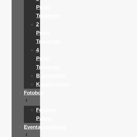
Punkt
Traversen
2
Punkt
Traversen
4
Punkt
Traversen
Bühnenteile
Kabelbrücken
Fotobox
Fotobox-
Pakete
Eventausstattung