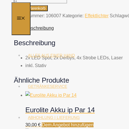
LED
In den Warenkorb
KLS
Artikelnummer:
106007
Kategorie:
Effektlichter
Schlagwö
MENÜ
Laser
Beschreibung
Bar
Menge
Beschreibung
ALLES AUS EINER HAND
2x LED Spot, 2x Derbys, 4x Strobe LEDs, Laser
inkl. Stativ
Ähnliche Produkte
GETRÄNKESERVICE
Eurolite Akku ip Par 14
ABHOHLUNG | LIEFERUNG
30,00
€
Dem Angebot hinzufügen