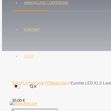
ABHOHLUNG | LIEFERUNG
KONTAKT
SHOP
Start
/
Lichttechnik
/
Effektlichter
/ Eurolite LED KLS Lase
0
30,00
€
Eurolite