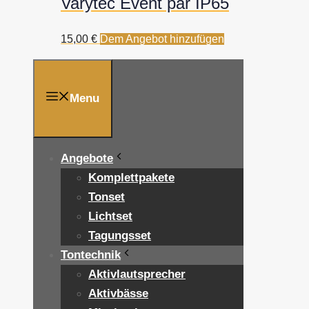
Varytec Event par IP65
15,00
€
Dem Angebot hinzufügen
Menu
Angebote
Komplettpakete
Tonset
Lichtset
Tagungsset
Tontechnik
Aktivlautsprecher
Aktivbässe