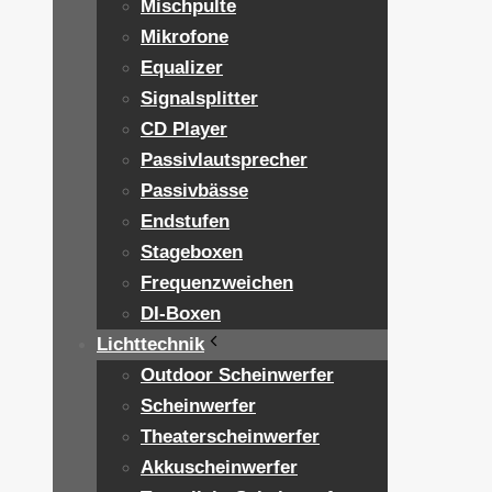
Mischpulte
Mikrofone
Equalizer
Signalsplitter
CD Player
Passivlautsprecher
Passivbässe
Endstufen
Stageboxen
Frequenzweichen
DI-Boxen
Lichttechnik
Outdoor Scheinwerfer
Scheinwerfer
Theaterscheinwerfer
Akkuscheinwerfer