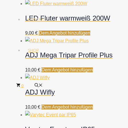
LED Fluter warmweiß 200W
KONTAKT
9,00
€
Dem Angebot hinzufügen
SHOP
ADJ Mega Tripar Profile Plus
10,00
€
Dem Angebot hinzufügen
0
ADJ Wifly
10,00
€
Dem Angebot hinzufügen