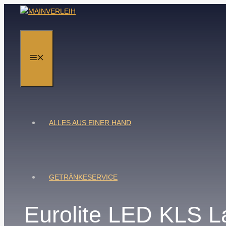
Zum
Inhalt
springen
MENÜ
ALLES AUS EINER HAND
GETRÄNKESERVICE
Eurolite LED KLS L