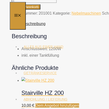
Z
In den Warenkorb
1200
Artikelnummer:
201001
Kategorie:
Nebelmaschinen
Sch
MENÜ
Menge
Beschreibung
Beschreibung
ALLES AUS EINER HAND
Anschlusswert: 1200W
inkl. einer Tankfüllung
Ähnliche Produkte
GETRÄNKESERVICE
Stairville HZ 200
ABHOHLUNG | LIEFERUNG
10,00
€
Dem Angebot hinzufügen