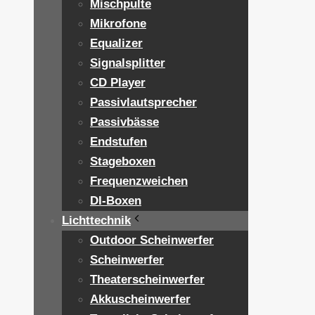
Mischpulte
Mikrofone
Equalizer
Signalsplitter
CD Player
Passivlautsprecher
Passivbässe
Endstufen
Stageboxen
Frequenzweichen
DI-Boxen
Lichttechnik
Outdoor Scheinwerfer
Scheinwerfer
Theaterscheinwerfer
Akkuscheinwerfer