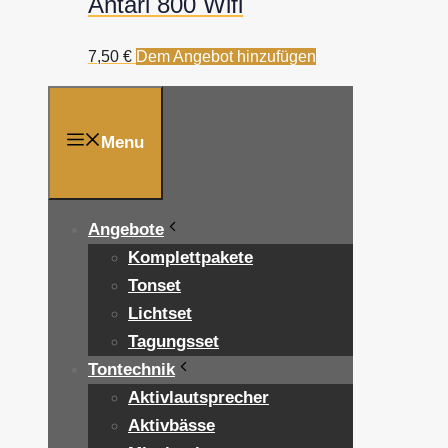
Antari 800 Wifi
7,50
€
Dem Angebot hinzufügen
Menu
Angebote
Komplettpakete
Tonset
Lichtset
Tagungsset
Tontechnik
Aktivlautsprecher
Aktivbässe