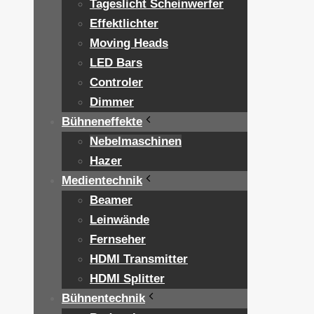
Tageslicht Scheinwerfer
Effektlichter
Moving Heads
LED Bars
Controler
Dimmer
Bühneneffekte
Nebelmaschinen
Hazer
Medientechnik
Beamer
Leinwände
Fernseher
HDMI Transmitter
HDMI Splitter
Bühnentechnik