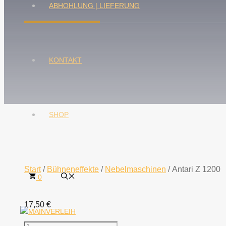
ABHOHLUNG | LIEFERUNG
KONTAKT
SHOP
Start
/
Bühneneffekte
/
Nebelmaschinen
/ Antari Z 1200
0
17,50
€
Antari