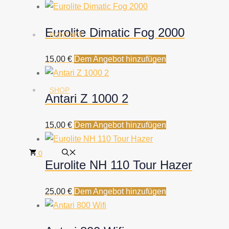
Eurolite Dimatic Fog 2000
KONTAKT
15,00
€
Dem Angebot hinzufügen
SHOP
Antari Z 1000 2
15,00
€
Dem Angebot hinzufügen
0
Eurolite NH 110 Tour Hazer
25,00
€
Dem Angebot hinzufügen