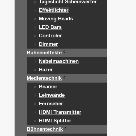
Tageslicht Scheinwerfer
Effektlichter
Moving Heads
LED Bars
Controler
Dimmer
Bühneneffekte
Nebelmaschinen
Hazer
Medientechnik
Beamer
Leinwände
Fernseher
HDMI Transmitter
HDMI Splitter
Bühnentechnik