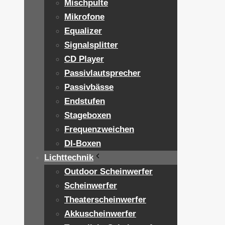
Mischpulte
Mikrofone
Equalizer
Signalsplitter
CD Player
Passivlautsprecher
Passivbässe
Endstufen
Stageboxen
Frequenzweichen
DI-Boxen
Lichttechnik
Outdoor Scheinwerfer
Scheinwerfer
Theaterscheinwerfer
Akkuscheinwerfer