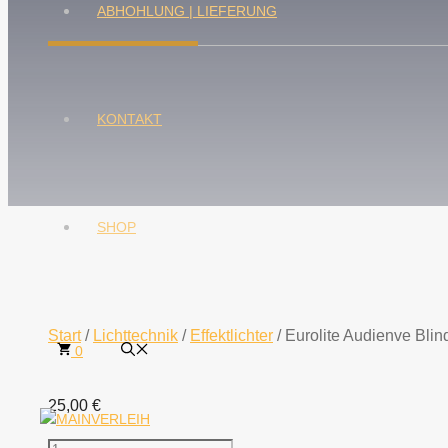
ABHOHLUNG | LIEFERUNG
KONTAKT
SHOP
Start
/
Lichttechnik
/
Effektlichter
/ Eurolite Audienve Blin
0
25,00
€
Eurolite