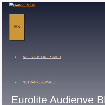
Zum
Inhalt
springen
MENÜ
ALLES AUS EINER HAND
GETRÄNKESERVICE
Eurolite Audienve B