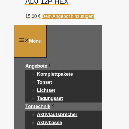
ADJ 12P HEX
15,00
€
Dem Angebot hinzufügen
Menu
Angebote
Komplettpakete
Tonset
Lichtset
Tagungsset
Tontechnik
Aktivlautsprecher
Aktivbässe