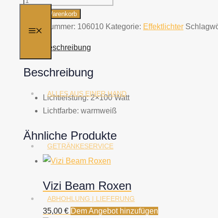
Audienve
In den Warenkorb
Blinder
Artikelnummer:
106010
Kategorie:
Effektlichter
Schlagwö
MENÜ
Menge
Beschreibung
Beschreibung
ALLES AUS EINER HAND
Lichtleistung: 2×100 Watt
Lichtfarbe: warmweiß
Ähnliche Produkte
GETRÄNKESERVICE
Vizi Beam Roxen
ABHOHLUNG | LIEFERUNG
35,00
€
Dem Angebot hinzufügen