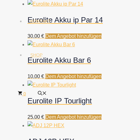
Eurolite Akku ip Par 14
KONTAKT
30,00
€
Dem Angebot hinzufügen
SHOP
Eurolite Akku Bar 6
10,00
€
Dem Angebot hinzufügen
0
Eurolite IP Tourlight
25,00
€
Dem Angebot hinzufügen