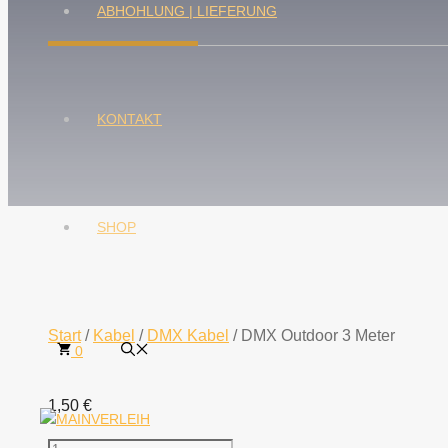
ABHOHLUNG | LIEFERUNG
KONTAKT
SHOP
Start
/
Kabel
/
DMX Kabel
/ DMX Outdoor 3 Meter
0
1,50
€
DMX