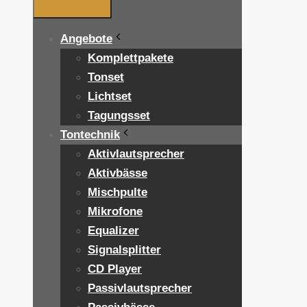
Angebote
Komplettpakete
Tonset
Lichtset
Tagungsset
Tontechnik
Aktivlautsprecher
Aktivbässe
Mischpulte
Mikrofone
Equalizer
Signalsplitter
CD Player
Passivlautsprecher