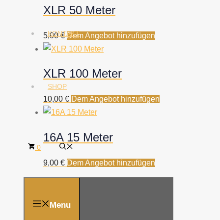
XLR 50 Meter
KONTAKT
5,00
€
Dem Angebot hinzufügen
XLR 100 Meter
SHOP
10,00
€
Dem Angebot hinzufügen
16A 15 Meter
0
9,00
€
Dem Angebot hinzufügen
Menu