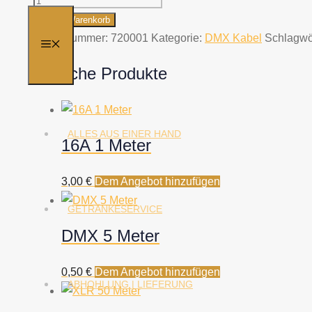
Outdoor
In den Warenkorb
3
Artikelnummer:
720001
Kategorie:
DMX Kabel
Schlagwö
MENÜ
Meter
Ähnliche Produkte
Menge
ALLES AUS EINER HAND
16A 1 Meter
3,00
€
Dem Angebot hinzufügen
GETRÄNKESERVICE
DMX 5 Meter
0,50
€
Dem Angebot hinzufügen
ABHOHLUNG | LIEFERUNG