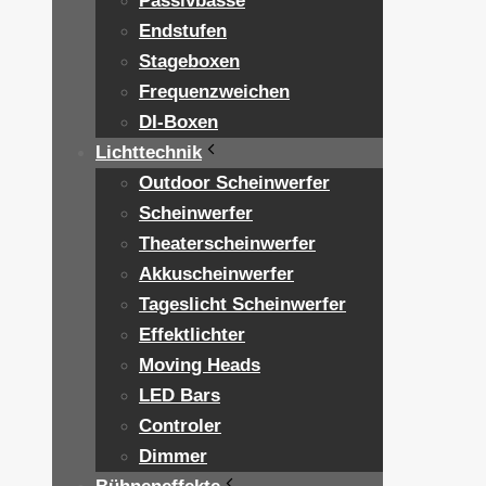
Passivbässe
Endstufen
Stageboxen
Frequenzweichen
DI-Boxen
Lichttechnik
Outdoor Scheinwerfer
Scheinwerfer
Theaterscheinwerfer
Akkuscheinwerfer
Tageslicht Scheinwerfer
Effektlichter
Moving Heads
LED Bars
Controler
Dimmer