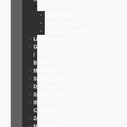
Kühlanhänger
Toilettenanhänger
Ausschankanhänger
Lichterketten
Gläser
/
Becher
Mietmöbel
Spülmaschinen
Dekoration
Schankgeräte
IBC
Container
Zelte
Heizgeräte