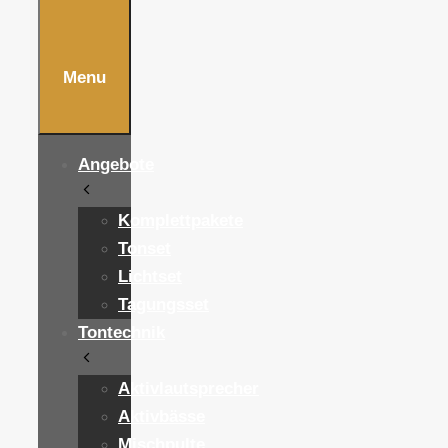
Menu
Angebote
Komplettpakete
Tonset
Lichtset
Tagungsset
Tontechnik
Aktivlautsprecher
Aktivbässe
Mischpulte