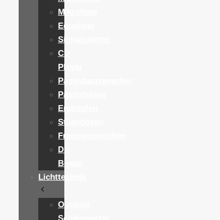
Mikrofone
Equalizer
Signalsplitter
CD
Player
Passivlautsprecher
Passivbässe
Endstufen
Stageboxen
Frequenzweichen
DI-
Boxen
Lichttechnik
Outdoor
Scheinwerfer