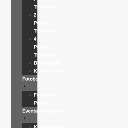
Traversen
2
Punkt
Traversen
4
Punkt
Traversen
Bühnenteile
Kabelbrücken
Fotobox
Fotobox-
Pakete
Eventausstattung
Kühlanhänger