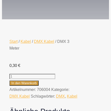
Start
/
Kabel
/
DMX Kabel
/ DMX 3
Meter
0,30
€
DMX
3
In den Warenkorb
Meter
Artikelnummer:
706004
Kategorie:
Menge
DMX Kabel
Schlagwörter:
DMX
,
Kabel