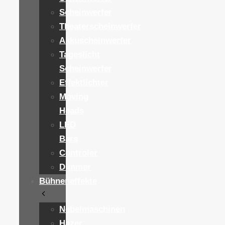
Scheinwerfer
Theaterscheinwerfer
Akkuscheinwerfer
Tageslicht
Scheinwerfer
Effektlichter
Moving
Heads
LED
Bars
Controler
Dimmer
Bühneneffekte
Nebelmaschinen
Hazer