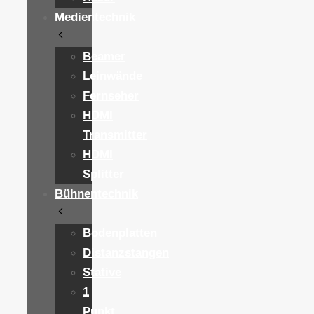
Medientechnik
Beamer
Leinwände
Fernseher
HDMI
Transmitter
HDMI
Splitter
Bühnentechnik
Bodenplatten
Distanzstangen
Stative
1
Punkt