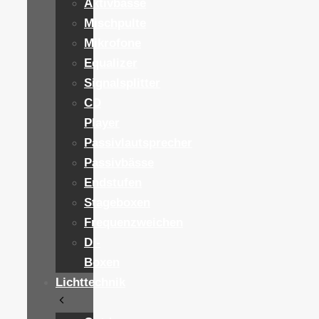
Aktivbässe
Mischpulte
Mikrofone
Equalizer
Signalsplitter
CD
Player
Passivlautsprecher
Passivbässe
Endstufen
Stageboxen
Frequenzweichen
DI-
Boxen
Lichttechnik