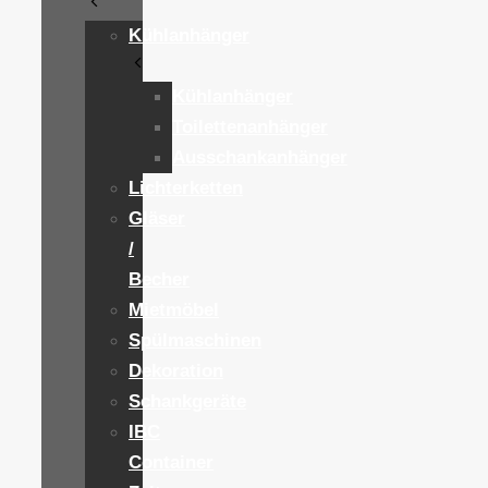
Kühlanhänger
Kühlanhänger
Toilettenanhänger
Ausschankanhänger
Lichterketten
Gläser
/
Becher
Mietmöbel
Spülmaschinen
Dekoration
Schankgeräte
IBC
Container