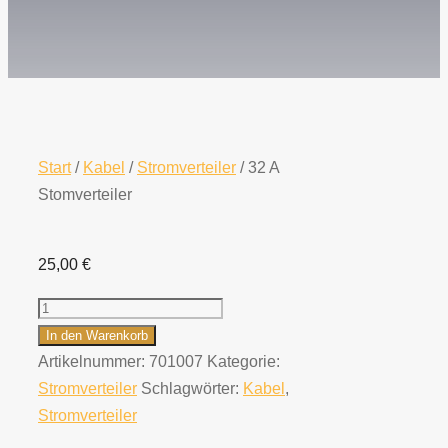
Start
/
Kabel
/
Stromverteiler
/ 32 A
Stomverteiler
25,00
€
32
A
In den Warenkorb
Stomverteiler
Artikelnummer:
701007
Kategorie:
Menge
Stromverteiler
Schlagwörter:
Kabel
,
Stromverteiler