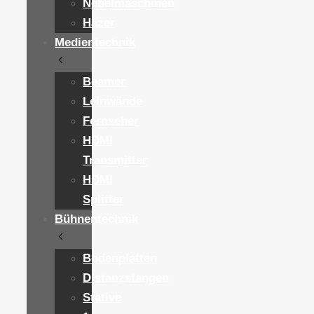
Nebelmaschinen
Hazer
Medientechnik
Beamer
Leinwände
Fernseher
HDMI
Transmitter
HDMI
Splitter
Bühnentechnik
Bodenplatten
Distanzstangen
Stative