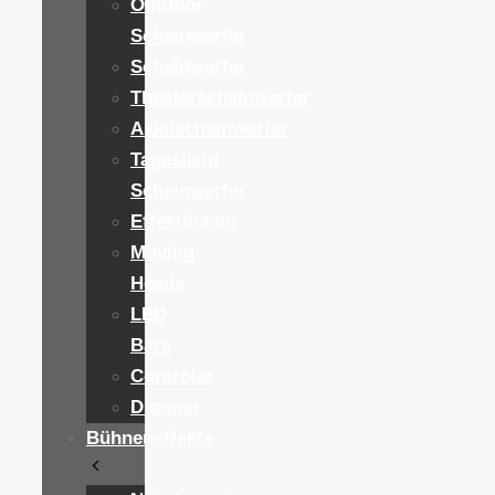
Outdoor
Scheinwerfer
Scheinwerfer
Theaterscheinwerfer
Akkuscheinwerfer
Tageslicht
Scheinwerfer
Effektlichter
Moving
Heads
LED
Bars
Controler
Dimmer
Bühneneffekte