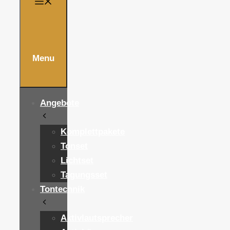
Menu
Angebote
Komplettpakete
Tonset
Lichtset
Tagungsset
Tontechnik
Aktivlautsprecher