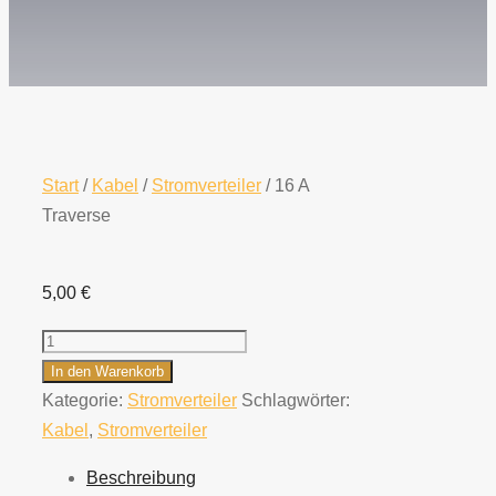
Start
/
Kabel
/
Stromverteiler
/ 16 A
Traverse
5,00
€
16
A
In den Warenkorb
Traverse
Kategorie:
Stromverteiler
Schlagwörter:
Menge
Kabel
,
Stromverteiler
Beschreibung