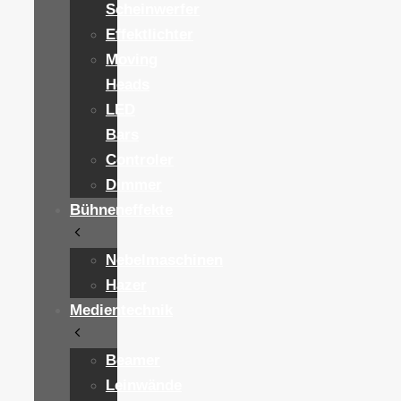
Scheinwerfer
Effektlichter
Moving
Heads
LED
Bars
Controler
Dimmer
Bühneneffekte
Nebelmaschinen
Hazer
Medientechnik
Beamer
Leinwände