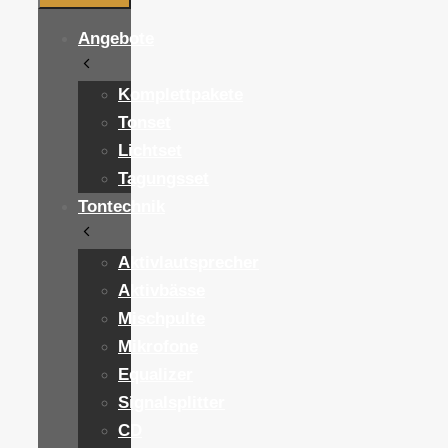
Angebote
Komplettpakete
Tonset
Lichtset
Tagungsset
Tontechnik
Aktivlautsprecher
Aktivbässe
Mischpulte
Mikrofone
Equalizer
Signalsplitter
CD