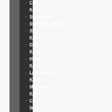
CEE
Kabel
Stromkabel
Steckdosenleisten
XLR
Kabel
DMX
Kabel
HDMI
Kabel
Lautsprecher
Kabel
Multicore
Kabel
Cat
5e