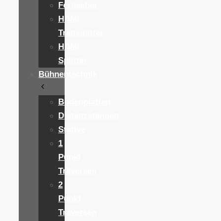
Fernseher
HDMI
Transmitter
HDMI
Splitter
Bühnentechnik
Bodenplatten
Distanzstangen
Stative
1
Punkt
Traversen
2
Punkt
Traversen