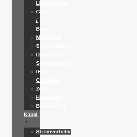
Lichterketten
Gläser
/
Becher
Mietmöbel
Spülmaschinen
Dekoration
Schankgeräte
IBC
Container
Zelte
Heizgeräte
Beleuchtung
Kabel
Stromverteiler