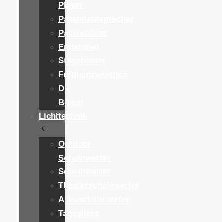
Player
Passivlautsprecher
Passivbässe
Endstufen
Stageboxen
Frequenzweichen
DI-
Boxen
Lichttechnik
Outdoor
Scheinwerfer
Scheinwerfer
Theaterscheinwerfer
Akkuscheinwerfer
Tageslicht