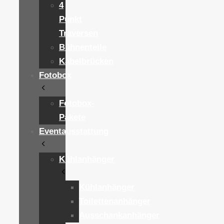
4
Punkt
Traversen
Bühnenteile
Kabelbrücken
Fotobox
Fotobox-
Pakete
Eventausstattung
Kühlanhänger
Kühlanhänger
Toilettenanhänger
Ausschankanhänger